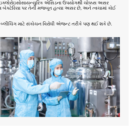
ં ટ્રાઇક્લોરોઇસોસાયન્યુરિક એસિડના ઉપયોગથી ચોક્કસ અસર
િટિવ બેક્ટેરિયા પર તેની મજબૂત હત્યા અસર છે, અને ત્વચામાં કોઈ
બ્લીચિંગ માટે સંકોચન વિરોધી એજન્ટ તરીકે પણ થઈ શકે છે.