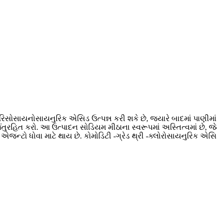
િસોસાયનોસાયનુરિક એસિડ ઉત્પન્ન કરી શકે છે, જ્યારે બાદમાં પાણીમ
ુરહિત કરો. આ ઉત્પાદન સોડિયમ મીઠાના સ્વરૂપમાં અસ્તિત્વમાં છે, 
ન્ટો ધોવા માટે થાય છે. કોમોડિટી -ગ્રેડ થ્રી -ક્લોરોસાયનુરિક એસિ