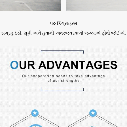
૫૦ કિગ્રા/ડ્રમ
સંગ્રહ ઠંડી, સૂકી અને હવાની અવરજવરવાળી જગ્યાએ હોવો જોઈએ.