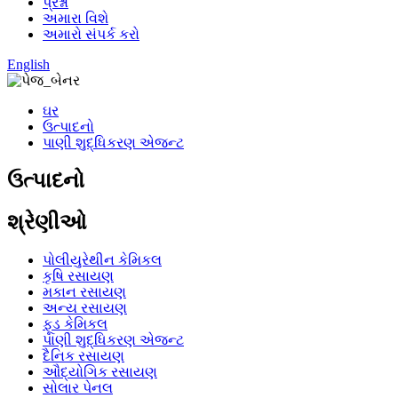
પ્રશ્નો
અમારા વિશે
અમારો સંપર્ક કરો
English
ઘર
ઉત્પાદનો
પાણી શુદ્ધિકરણ એજન્ટ
ઉત્પાદનો
શ્રેણીઓ
પોલીયુરેથીન કેમિકલ
કૃષિ રસાયણ
મકાન રસાયણ
અન્ય રસાયણ
ફૂડ કેમિકલ
પાણી શુદ્ધિકરણ એજન્ટ
દૈનિક રસાયણ
ઔદ્યોગિક રસાયણ
સોલાર પેનલ