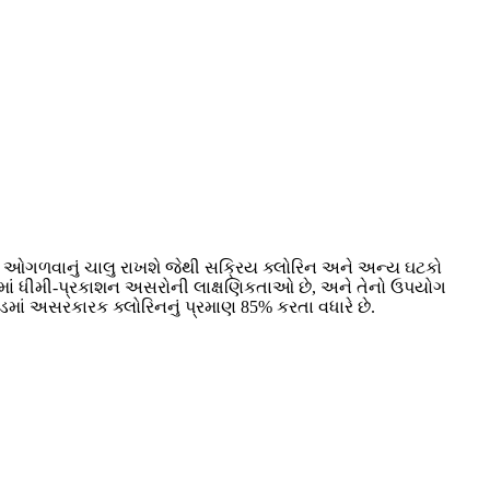
ાં ઓગળવાનું ચાલુ રાખશે જેથી સક્રિય ક્લોરિન અને અન્ય ઘટકો
જેમાં ધીમી-પ્રકાશન અસરોની લાક્ષણિકતાઓ છે, અને તેનો ઉપયોગ
ડમાં અસરકારક ક્લોરિનનું પ્રમાણ 85% કરતા વધારે છે.