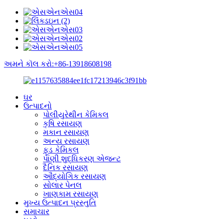
અમને કૉલ કરો:+86-13918608198
ઘર
ઉત્પાદનો
પોલીયુરેથીન કેમિકલ
કૃષિ રસાયણ
મકાન રસાયણ
અન્ય રસાયણ
ફૂડ કેમિકલ
પાણી શુદ્ધિકરણ એજન્ટ
દૈનિક રસાયણ
ઔદ્યોગિક રસાયણ
સોલાર પેનલ
ખાણકામ રસાયણ
મુખ્ય ઉત્પાદન પ્રસ્તુતિ
સમાચાર