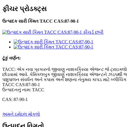
ફીચર પ્રોડક્ટ્સ
ઉત્પાદક સારી કિંમત TACC CAS:87-90-1
ટૂંકું વર્ણન:
TACC: એક નવા પ્રકારનો જીવાણુ નાશકક્રિયા એજન્ટ જે ટ્રાઇક્લોર
છોડવામાં આવે. કેમિકલબુક જીવાણુ નાશકક્રિયા એજન્ટને ઝડપથી જંત
પશુપાલન સંવર્ધન અને કપાસ અને શણના તંતુમય કાપડ માટે બ્લીચિંગ એજ
TACC CAS:87-90-1
ઉત્પાદનનું નામ: TACC
CAS: 87-90-1
અમને ઇમેઇલ મોકલો
ઉત્પાદન વિગતો