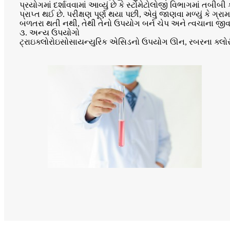
પ્રયોગમાં દર્શાવવામાં આવ્યું છે કે સ્ટોમેટોલોજી વિભાગમાં
પ્રાપ્ત થઈ છે. પરીક્ષણ પૂર્ણ થયા પછી, એવું જાણવા મળ્યું કે ગ્
બળતરા થતી નથી, તેથી તેનો ઉપયોગ બર્ન ચેપ અને ત્વચાના જીવા
૩. અન્ય ઉપયોગો
ટ્રાઇક્લોરોઇસોસાયન્યુરિક એસિડનો ઉપયોગ ઊન, રબરના ક્લોરીને