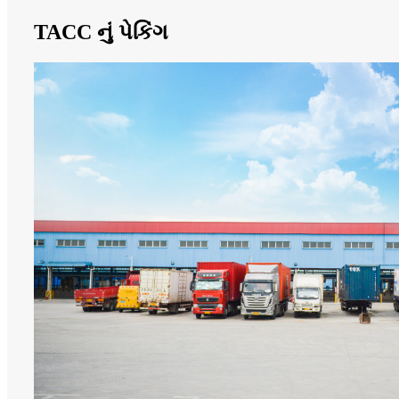
TACC નું પેકિંગ