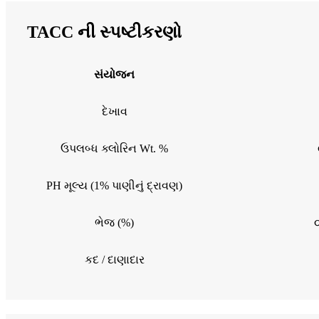
TACC ની સ્પષ્ટીકરણો
સંયોજન
દેખાવ
ઉપલબ્ધ ક્લોરિન Wt. %
PH મૂલ્ય (1% પાણીનું દ્રાવણ)
ભેજ (%)
કદ / દાણાદાર