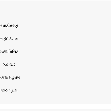
સ્પષ્ટીકરણ
સફેદ ટેબલ
૯૦% મિનિટ
૨.૬-૩.૨
૦.૫% મહત્તમ
૨૦૦ ગ્રામ