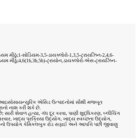
િયમ મીઠું;1-સોડિયમ-3,5-ડાયક્લોરો-1,3,5-ટ્રાયઝિન-2,4,6-
ડિયમ મીઠું;4,6(1h,3h,5h)-ટ્રાયોન,ડાયક્લોરો-એસ-ટ્રાયઝિન-
ેટેડ આઇસોસાયન્યુરિક એસિડ ઉત્પાદનોમાં સૌથી મજબૂત
ાનો નાશ કરી શકે છે.
 સારી શેવાળ હત્યા, ગંધ દૂર કરવા, પાણી શુદ્ધિકરણ, બ્લીચિંગ
ાર, ખાદ્ય પ્રક્રિયા ઉદ્યોગ, ખાદ્ય સ્વચ્છતા ઉદ્યોગ,
નનો ઉપયોગ કેમિકલબુક રોડ સફાઈ અને આપત્તિ પછી જીવાણુ