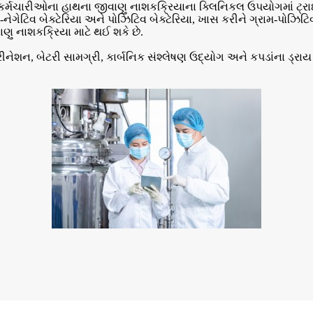
 તબીબી કર્મચારીઓના હાથના જીવાણુ નાશકક્રિયાના ક્લિનિકલ ઉપયોગમા
રામ-નેગેટિવ બેક્ટેરિયા અને પોઝિટિવ બેક્ટેરિયા, ખાસ કરીને ગ્રામ-પોઝ
ણુ નાશકક્રિયા માટે થઈ શકે છે.
શન, બેટરી સામગ્રી, કાર્બનિક સંશ્લેષણ ઉદ્યોગ અને કપડાંના ડ્રાય 