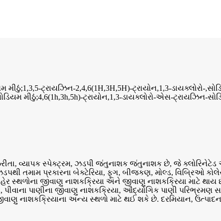
 મીઠું;1,3,5-ટ્રાયઝિન-2,4,6(1H,3H,5H)-ટ્રાયોન,1,3-ડાયક્લોરો-,સોડ
-સોડિયમ મીઠું;4,6(1h,3h,5h)-ટ્રાયોન,1,3-ડાયક્લોરો-એસ-ટ્રાયઝિન-સો
રીતા, વ્યાપક સ્પેક્ટ્રમ, ઝડપી જંતુનાશક જંતુનાશક છે, જે ક્લોરિન
ઝડપથી તમામ પ્રકારના બેક્ટેરિયા, ફૂગ, બીજકણ, મોલ્ડ, વિબ્રિઓ કોલેર
ાહેર સ્થળોના જીવાણુ નાશકક્રિયા અને જીવાણુ નાશકક્રિયા માટે થાય છે;
, પીવાના પાણીના જીવાણુ નાશકક્રિયા, ઔદ્યોગિક પાણી પરિભ્રમણ સારવ
ાણુ નાશકક્રિયાના અન્ય સ્થળો માટે થઈ શકે છે. દરમિયાન, ઉત્પાદ