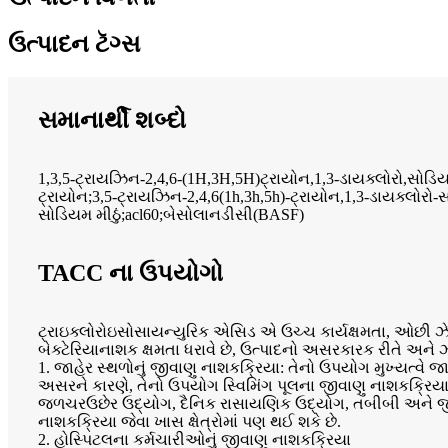
ઉત્પાદન ટૅગ્સ
સમાનાર્થી શબ્દો
1,3,5-ટ્રાયઝિન-2,4,6-(1H,3H,5H)ટ્રાયોન,1,3-ડાયક્લોરો,સોડિયમ
ટ્રાયોન;3,5-ટ્રાયઝિન-2,4,6(1h,3h,5h)-ટ્રાયોન,1,3-ડાયક્લોરો
સોડિયમ મીઠું;acl60;બેસોલાનડીસી(BASF)
TACC ના ઉપયોગો
ટ્રાઇક્લોરોઇસોસાયન્યુરિક એસિડ એ ઉચ્ચ કાર્યક્ષમતા, ઓછી ઝે
બેક્ટેરિયાનાશક ક્ષમતા ધરાવે છે, ઉત્પાદનો અસરકારક રીતે અને 
1. જાહેર સ્થળોનું જીવાણુ નાશકક્રિયા: તેનો ઉપયોગ મુખ્યત્વે જ
અસરને કારણે, તેનો ઉપયોગ સ્વિમિંગ પૂલના જીવાણુ નાશકક્રિયા
જળચરઉછેર ઉદ્યોગ, દૈનિક રાસાયણિક ઉદ્યોગ, તબીબી અને જીવ
નાશકક્રિયા જેવા ખાસ ક્ષેત્રોમાં પણ થઈ શકે છે.
2. હોસ્પિટલના કર્મચારીઓનું જીવાણુ નાશકક્રિયા